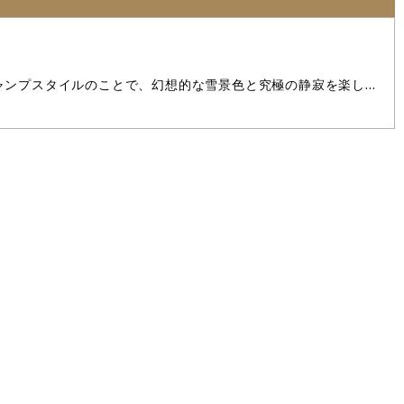
ャンプスタイルのことで、幻想的な雪景色と究極の静寂を楽しめ
原に立つテントや、雪の上で焚き火を囲む光景は他のシーズ