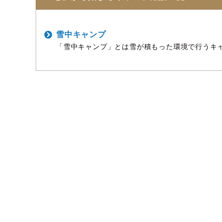
雪中キャンプ
「雪中キャンプ」とは雪が積もった環境で行うキ
るキャンプの最上級スタイルです。 真っ白な雪