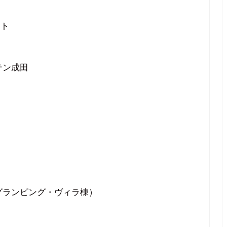
ート
テン成田
グランピング・ヴィラ棟）