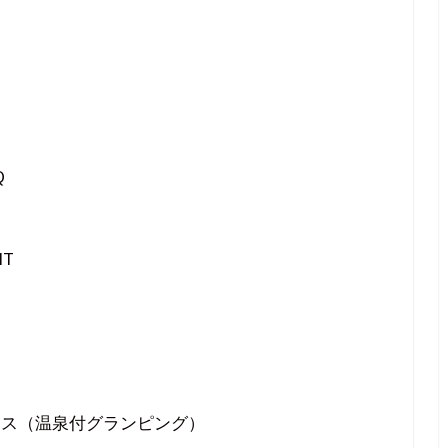
Q
NT
ラス（温泉付グランピング）