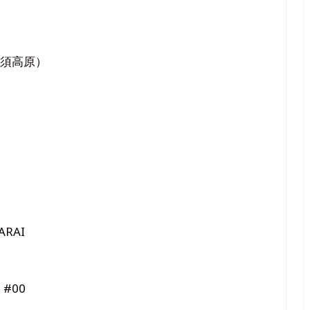
那須高原）
ARAI
 #00