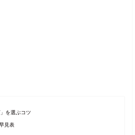
グ」を選ぶコツ
設早見表