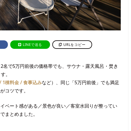
LINEで送る
URLをコピー
、2名で5万円前後の価格帯でも、サウナ・露天風呂・焚き
ます。
/ 1棟料金 / 食事込み
など）、同じ「5万円前後」でも満足
のがコツです。
ライベート感がある／景色が良い／客室水回りが整ってい
アでまとめました。