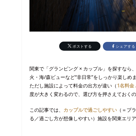
シェアする
ポストする
関東で「グランピング × カップル」を探すなら
火・海/森ビューなど“非日常”をしっかり楽しめ
ただし施設によって料金の出方が違い（
1名料金 
度が大きく変わるので、選び方を押さえておく
この記事では、
カップルで過ごしやすい
（＝プ
る／過ごし方が想像しやすい）施設を関東エリ