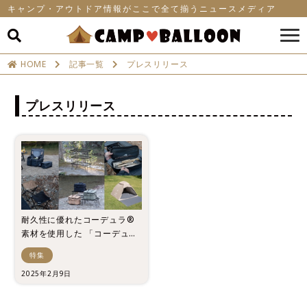
キャンプ・アウトドア情報がここで全て揃うニュースメディア
HOME
記事一覧
プレスリリース
プレスリリース
耐久性に優れたコーデュラ®
素材を使用した 「コーデュラ
®ギアバッグ」4 種が Alpen
特集
Outdoors から登場! UPF50
+に進化した「ポップアップシ
2025年2月9日
ェード」や、 軽量 1.5kg のス
チール製アウトドアラックな