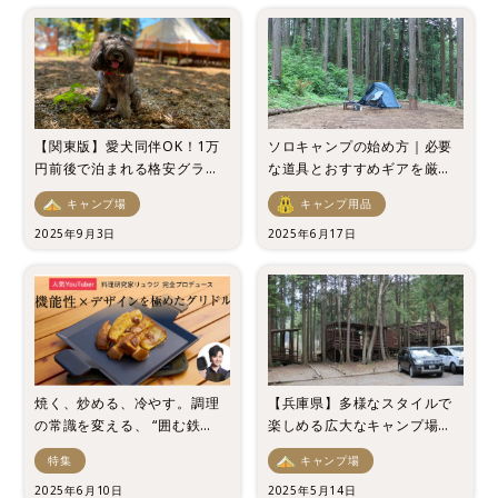
【関東版】愛犬同伴OK！1万
ソロキャンプの始め方｜必要
円前後で泊まれる格安グラン
な道具とおすすめギアを厳選
ピング施設5選
紹介
キャンプ場
キャンプ用品
2025年9月3日
2025年6月17日
焼く、炒める、冷やす。調理
【兵庫県】多様なスタイルで
の常識を変える、 “囲む鉄
楽しめる広大なキャンプ場
板”が誕生 料理研究家リュウジ
「キャンプリゾート森のひと
特集
キャンプ場
監修 『リュウジのグリドル』
とき」をレビュー！
新発売
2025年6月10日
2025年5月14日