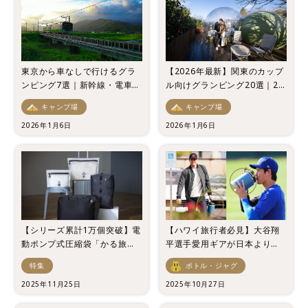
東京から車なしで行けるグラ
【2026年最新】関東のカップ
ンピング7選｜新幹線・電車ア
ル向けグランピング20選｜2
クセス重視
名1室“5万円前後”で泊まれる
キャンプ場
キャンプ場
2026年1月6日
2026年1月6日
【シリーズ累計1万個突破】電
【ハワイ旅行者必見】大谷翔
動ポンプ式圧縮袋「かる旅圧
平選手愛用ギアが日本より安
縮バッグ」が新登場
く買える！アラモアナセンタ
特集
ボトル・ジャグ
ーの直営店レポ
2025年11月25日
2025年10月27日