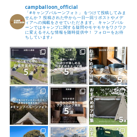
campballoon_official
「#キャンプバルーンフォト」 をつけて投稿してみま
せんか？
投稿された中から一日一回リポストやメデ
ィアへの掲載をさせていただきます。
キャンプバル
ーンではキャンプに関する疑問やモヤモヤをワクワク
に変えるそんな情報を随時提供中！
フォローをお待
ちしています♪