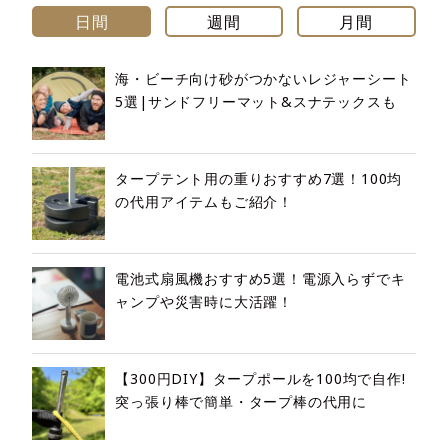
日間
週間
月間
海・ビーチ向け砂がつかないレジャーシート
5選|サンドフリーマット&スナテックスも
タープテント用の重りおすすめ7選！100均
の代用アイテムもご紹介！
電池式扇風機おすすめ5選！電源入らずでキ
ャンプや災害時に大活躍！
【300円DIY】タープポールを100均で自作!
突っ張り棒で簡単・タープ棒の代用に