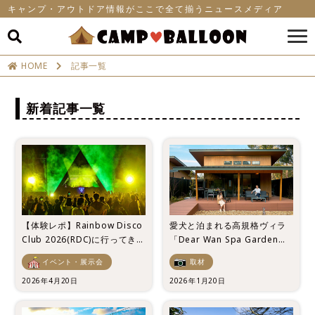
キャンプ・アウトドア情報がここで全て揃うニュースメディア
HOME
記事一覧
新着記事一覧
【体験レポ】Rainbow Disco
愛犬と泊まれる高規格ヴィラ
Club 2026(RDC)に行ってき
「Dear Wan Spa Garden」
た！キャンプ×音楽フェスの最
宿泊レポ
イベント・展示会
取材
高の週末
2026年4月20日
2026年1月20日