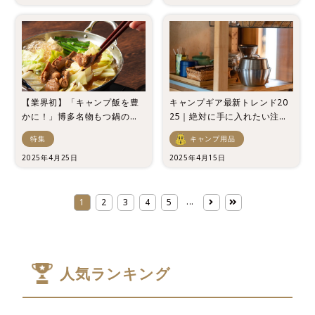
【業界初】「キャンプ飯を豊
キャンプギア最新トレンド20
かに！」博多名物もつ鍋の
25｜絶対に手に入れたい注目
「缶詰」を紹介！
アイテム10選
特集
キャンプ用品
2025年4月25日
2025年4月15日
...
1
2
3
4
5
人気ランキング