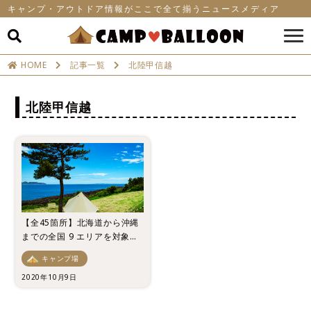
キャンプ・アウトドア情報がここで全て揃うニュースメディア
HOME
記事一覧
北陸甲信越
北陸甲信越
【全45箇所】北海道から沖縄
までの全国 9 エリアを対象と
した「キャンプ場ランキン
キャンプ場
グ」 を発表！
2020年10月9日