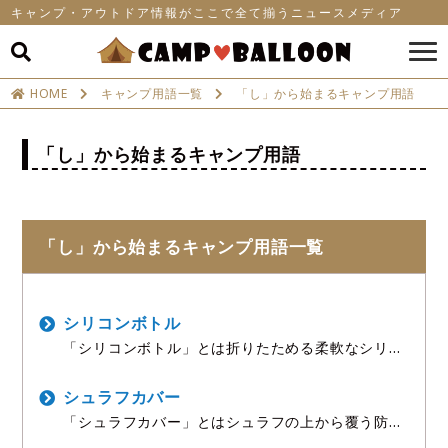
キャンプ・アウトドア情報がここで全て揃うニュースメディア
HOME
キャンプ用語一覧
「し」から始まるキャンプ用語
「し」から始まるキャンプ用語
「し」から始まるキャンプ用語一覧
シリコンボトル
「シリコンボトル」とは折りたためる柔軟なシリコ
ン製の水筒のことで、収納時に非常にコンパクトに
なるため、ULキャンプや登山、旅行で重宝される
便利なボトルです。 使用時は通常の水筒のように水
シュラフカバー
や飲み物を入れ
「シュラフカバー」とはシュラフの上から覆う防
水・防風カバーのことで、シュラフ本体を雨や結露