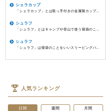
特性からソロキャンプや登山の調理に欠かせない定
番ギアです。 ガス缶を直接接続するタイプや、燃料
シェラカップ
ホースで分離
「シェラカップ」とは取っ手付きの金属製カップの
ことで、キャンパーから絶大な人気を誇る万能ギア
です。 もともとはアメリカのシエラクラブ(自然保
護団体)が会員に配布したカップが起源で、その軽
シュラフ
量性と多用途性
「シュラフ」とはキャンプや登山で使う寝袋のこと
で、英語では「スリーピングバッグ」とも呼ばれま
す。 語源はドイツ語の「Schlafsack(シュラフザッ
ク)」で、日本のキャンプ業界では略して「シュラ
シュラフ
フ」
「シュラフ」は寝袋のことをいいスリーピングバッ
グとも言われます。 マミー型と封筒型の二種類が主
流でマミー型は登山用として、封筒型はオートキャ
ンプ向けとされることが多いです。 初心者なら化繊
人気ランキング
日間
週間
月間