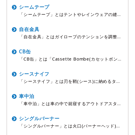
から守ると同時に、保温力もアップさせる便利な補
助アイテムです。 特にダウンシュラフは水濡れに弱
シームテープ
いため、シュラフ
「シームテープ」とはテントやレインウェアの縫い
目(シーム)を防水加工する特殊テープのことで、針
穴からの水漏れを防ぐ重要な補修・補強材です。 テ
ントやレインウェアの生地そのものは防水加工され
自在金具
ていても、縫
「自在金具」とはガイロープのテンションを調整す
るための小さな金具のことで、テントやタープの張
りを保つために欠かせない重要なパーツです。 名前
の通り「自在に」ロープの長さを調整できる構造に
CB缶
なっており、ロ
「CB缶」とは「Cassette Bombe(カセットボン
ベ)」の略称で、家庭用カセットコンロでも使われ
る細長い形状のガス缶のことです。 コンビニやスー
パー、ホームセンターなど身近な店舗で手軽に入手
シースナイフ
で
「シースナイフ」とは刃を鞘(シース)に納めるタイ
プのナイフのことで、フォールディング(折りたた
み)ナイフに比べて頑丈な構造を持ち、薪割りや調
理など過酷な作業に向いています。 英語の「sheat
車中泊
h(鞘)
「車中泊」とは車の中で就寝するアウトドアスタイ
ルのことで、テントの設営や撤収が不要で天候の影
響を受けにくいことから、近年急速に人気が高まっ
ているスタイルです。 SUVやミニバン、軽バン、
シングルバーナー
キャンピングカ
「シングルバーナー」とは火口(バーナーヘッド)が
一つだけの小型コンロのことで、軽量コンパクトな