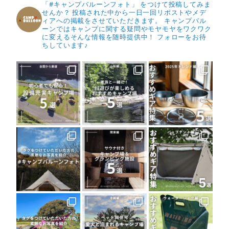
「#キャンプバルーンフォト」 をつけて投稿してみま
せんか？
投稿された中から一日一回リポストやメデ
ィアへの掲載をさせていただきます。
キャンプバル
ーンではキャンプに関する疑問やモヤモヤをワクワク
に変えるそんな情報を随時提供中！
フォローをお待
ちしています♪