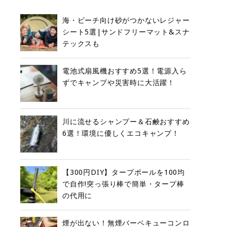
海・ビーチ向け砂がつかないレジャー
シート5選|サンドフリーマット&スナ
テックスも
電池式扇風機おすすめ5選！電源入ら
ずでキャンプや災害時に大活躍！
川に流せるシャンプー＆石鹸おすすめ
6選！環境に優しくエコキャンプ！
【300円DIY】タープポールを100均
で自作!突っ張り棒で簡単・タープ棒
の代用に
煙が出ない！無煙バーベキューコンロ