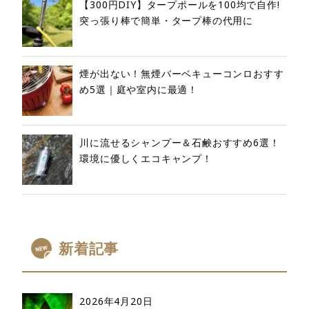
【300円DIY】タープポールを100均で自作!
突っ張り棒で簡単・タープ棒の代用に
煙が出ない！無煙バーベキューコンロおすす
め5選｜庭や室内に最適！
川に流せるシャンプー＆石鹸おすすめ6選！
環境に優しくエコキャンプ！
新着記事
2026年4月20日