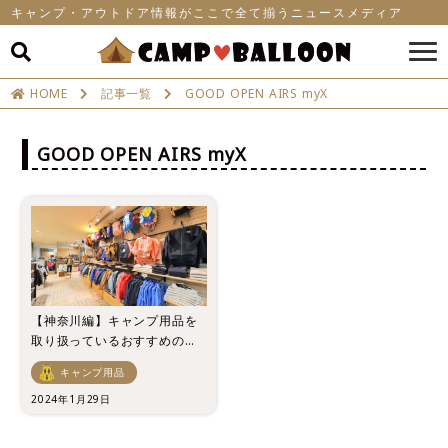
キャンプ・アウトドア情報がここで全て揃うニュースメディア
HOME
記事一覧
GOOD OPEN AIRS myX
GOOD OPEN AIRS myX
【神奈川編】キャンプ用品を
取り扱っているおすすめのア
ウトドアショップ6選！実店舗
キャンプ用品
で見て購入したい方必見！
2024年1月29日