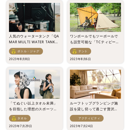
人気のウォータータンク「QA
ワンポールでもツーポールで
MAR MULTI WATER TANK」
も設営可能な「TCティピーテ
から新色登場！
ント ソロ」が登場！
ボトル・ジャグ
テント
2023年8月8日
2023年8月6日
「てぬぐい以上タオル未満」
ルーフトップグランピング施
を目指した理想のスポーツて
設を貸し切って過ごす贅沢な
ぬぐいがリリース！
夏休み
タオル
アクティビティ
2023年7月29日
2023年7月24日