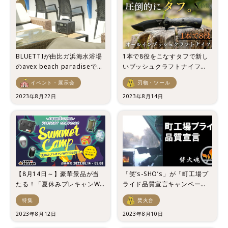
BLUETTIが由比ガ浜海水浴場
1本で8役をこなすタフで新し
のavex beach paradiseで電
いブッシュクラフトナイフが
源供給
登場！
イベント・展示会
刃物・ツール
2023年8月22日
2023年8月14日
【8月14日～】豪華景品が当
「笑’s-SHO’s」が「町工場プ
たる！「夏休みプレキャンWE
ライド品質宣言キャンペー
EEEEK!! 2023」開催！
ン」を実施！
特集
焚火台
2023年8月12日
2023年8月10日