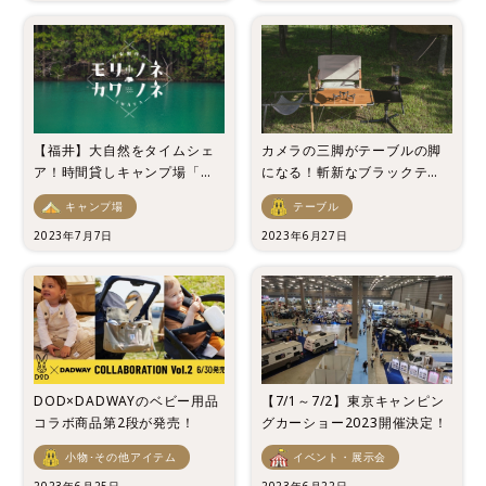
【福井】大自然をタイムシェ
カメラの三脚がテーブルの脚
ア！時間貸しキャンプ場「モ
になる！斬新なブラックテー
リノネカワノネ」がオープン
ブルが登場！
キャンプ場
テーブル
2023年7月7日
2023年6月27日
DOD×DADWAYのベビー用品
【7/1～7/2】東京キャンピン
コラボ商品第2段が発売！
グカーショー2023開催決定！
小物･その他アイテム
イベント・展示会
2023年6月25日
2023年6月22日