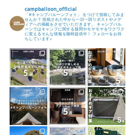
campballoon_official
「#キャンプバルーンフォト」 をつけて投稿してみま
せんか？
投稿された中から一日一回リポストやメデ
ィアへの掲載をさせていただきます。
キャンプバル
ーンではキャンプに関する疑問やモヤモヤをワクワク
に変えるそんな情報を随時提供中！
フォローをお待
ちしています♪