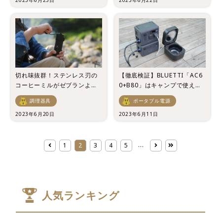
切れ味抜群！ステンレス刃の
【徹底検証】BLUETTI「AC6
コーヒーミルがゼブランより
0+B80」はキャンプで使える
新登場！
のか？
調理器具
ポータブル電源
2023年6月20日
2023年6月11日
...
1
2
3
4
5
人気ランキング