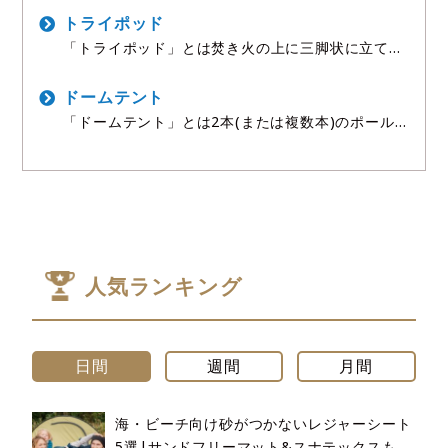
とができ、川遊びやカヌー、SUPなどのウォーター
アクティビティでも活躍する便利なギアです。 口を
トライポッド
巻き込んで閉
「トライポッド」とは焚き火の上に三脚状に立てて
鍋やケトルを吊るすための道具のことで、直火料理
の雰囲気を一気に演出するキャンプギアとして人気
を集めています。 英語の「tripod(三脚)」が語源
ドームテント
で、3本
「ドームテント」とは2本(または複数本)のポール
をクロスさせて自立させる定番のテント形状のこと
で、設営の簡単さと耐風性のバランスから世界中で
最も普及しているテントタイプです。 ポールをスリ
ーブやフック
人気ランキング
日間
週間
月間
海・ビーチ向け砂がつかないレジャーシート
5選|サンドフリーマット&スナテックスも