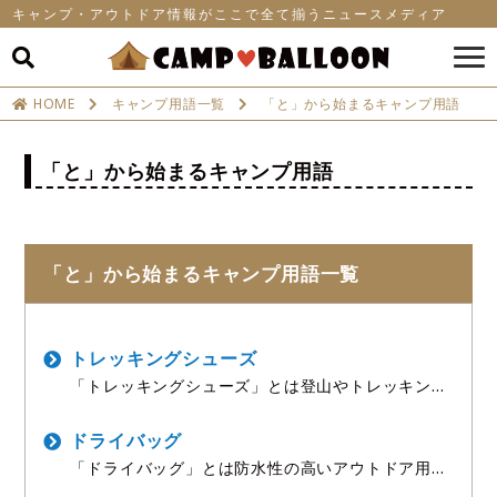
キャンプ・アウトドア情報がここで全て揃うニュースメディア
HOME
キャンプ用語一覧
「と」から始まるキャンプ用語
「と」から始まるキャンプ用語
「と」から始まるキャンプ用語一覧
トレッキングシューズ
「トレッキングシューズ」とは登山やトレッキング
用に設計された頑丈なシューズのことで、足首をサ
ポートする構造と防水性能・グリップ力で悪路でも
安定した歩行ができるアウトドア用フットウェアで
ドライバッグ
す。 キャンプ場
「ドライバッグ」とは防水性の高いアウトドア用バ
ッグのことで、雨や水しぶきから中の荷物を守るこ