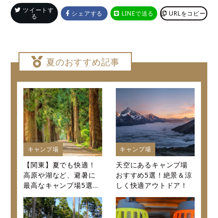
ツイートす
シェアする
LINEで送る
URLをコピー
る
夏のおすすめ記事
キャンプ場
キャンプ場
【関東】夏でも快適！
天空にあるキャンプ場
高原や湖など、避暑に
おすすめ5選！絶景＆涼
最高なキャンプ場5選～
しく快適アウトドア！
口コミから値段まで徹
底紹介～