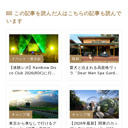
この記事を読んだ人はこちらの記事も読んで
います
イベント・展示会
取材
【体験レポ】Rainbow Dis
愛犬と泊まれる高規格ヴィ
co Club 2026(RDC)に行っ
ラ「Dear Wan Spa Garde
てきた！キャンプ×音楽フ
n」宿泊レポ
ェスの最高の週末
キャンプ場
キャンプ場
東京から車なしで行けるグ
【2026年最新】関東のカッ