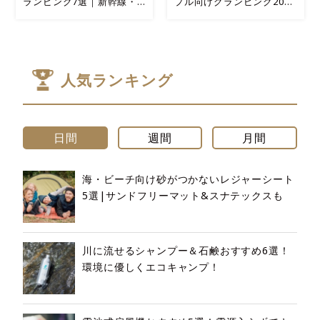
ランピング7選｜新幹線・
プル向けグランピング20選
電車アクセス重視
｜2名1室“5万円前後”で泊
まれる
人気ランキング
日間
週間
月間
海・ビーチ向け砂がつかないレジャーシート
5選|サンドフリーマット&スナテックスも
川に流せるシャンプー＆石鹸おすすめ6選！
環境に優しくエコキャンプ！