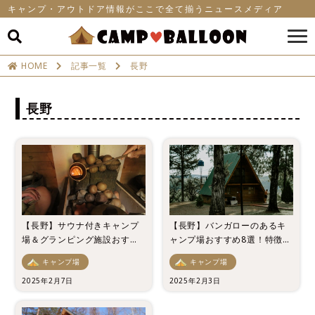
キャンプ・アウトドア情報がここで全て揃うニュースメディア
HOME
記事一覧
長野
長野
【長野】サウナ付きキャンプ
【長野】バンガローのあるキ
場＆グランピング施設おすす
ャンプ場おすすめ8選！特徴や
め7選！
メリットも紹介！
キャンプ場
キャンプ場
2025年2月7日
2025年2月3日