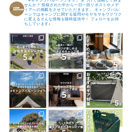
「#キャンプバルーンフォト」 をつけて投稿してみま
せんか？
投稿された中から一日一回リポストやメデ
ィアへの掲載をさせていただきます。
キャンプバル
ーンではキャンプに関する疑問やモヤモヤをワクワク
に変えるそんな情報を随時提供中！
フォローをお待
ちしています♪