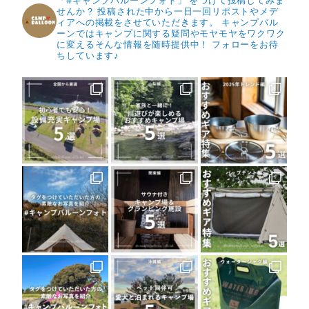
「#キャンプバルーンフォト」 をつけて投稿してみま
せんか？
投稿された中から一日一回リポストやメデ
ィアへの掲載をさせていただきます。
キャンプバル
ーンではキャンプに関する疑問やモヤモヤをワクワク
に変えるそんな情報を随時提供中！
フォローをお待
ちしています♪