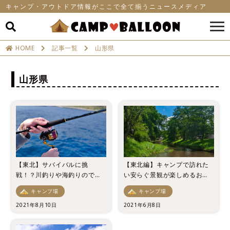
キャンプ・アウトドア情報がここで全て揃うニュースメディア
HOME
記事一覧
山形県
山形県
【東北】サバイバルに挑
【東北編】キャンプで訪れた
戦！？川釣りや海釣りのでき
い安らぐ景観が楽しめるおす
るキャンプ場5選！
すめのキャンプ場7選
キャンプ場
キャンプ場
2021年8月10日
2021年6月8日