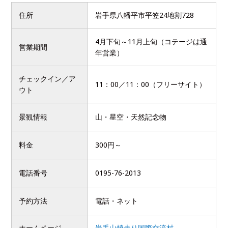
住所
岩手県八幡平市平笠24地割728
4月下旬～11月上旬（コテージは通
営業期間
年営業）
チェックイン／ア
11：00／11：00（フリーサイト）
ウト
景観情報
山・星空・天然記念物
料金
300円～
電話番号
0195-76-2013
予約方法
電話・ネット
ホームページ
岩手山焼走り国際交流村