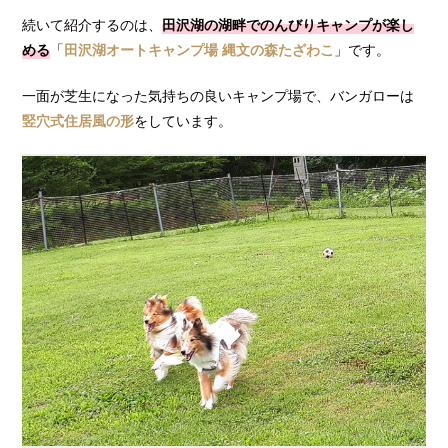
続いて紹介するのは、
田沢湖の湖畔でのんびりキャンプが楽し
める
「
田沢湖オートキャンプ場 縄文の森たざわこ
」です。
一面が芝生になった気持ちの良いキャンプ場で、
バンガローは
竪穴式住居風の形
をしています。