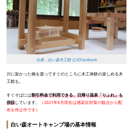
出典：白い森木工館 公式Facebook
川に架かった橋を渡ってすぐのところに木工体験の楽しめる木
工館も。
すぐそばには
割引料金で利用できる、日帰り温泉「りふれ」も
併設
しています。
（2021年6月現在は感染症対策の観点から配
布を停止中です）
白い森オートキャンプ場の基本情報