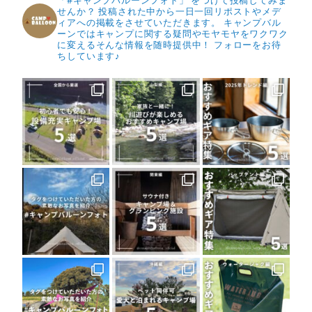
「#キャンプバルーンフォト」 をつけて投稿してみま
せんか？
投稿された中から一日一回リポストやメデ
ィアへの掲載をさせていただきます。
キャンプバル
ーンではキャンプに関する疑問やモヤモヤをワクワク
に変えるそんな情報を随時提供中！
フォローをお待
ちしています♪