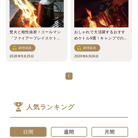
焚火と相性抜群！コールマン
おしゃれで大活躍するおすす
「ファイアープレイスケト
めケトル9選！キャンプでの湯
ル」の4つの魅力を徹底レビュ
沸しに最適！
調理器具
調理器具
ー！
2020年9月25日
2020年6月26日
1
人気ランキング
日間
週間
月間