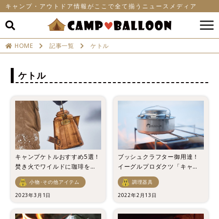
キャンプ・アウトドア情報がここで全て揃うニュースメディア
HOME
記事一覧
ケトル
ケトル
キャンプケトルおすすめ5選！
ブッシュクラフター御用達！
焚き火でワイルドに珈琲を味
イーグルプロダクツ「キャン
わおう！
プファイヤーケトル」の魅力
小物･その他アイテム
調理器具
を徹底レビュー
2023年3月1日
2022年2月13日