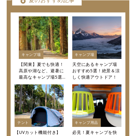
夏のおすすめ記事
キャンプ場
キャンプ場
【関東】夏でも快適！
天空にあるキャンプ場
高原や湖など、避暑に
おすすめ5選！絶景＆涼
最高なキャンプ場5選～
しく快適アウトドア！
口コミから値段まで徹
底紹介～
テント
キャンプ用品
【UVカット機能付き】
必見！夏キャンプを快