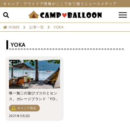
キャンプ・アウトドア情報がここで全て揃うニュースメディア
HOME
記事一覧
YOKA
YOKA
唯一無二の遊びゴコロとセン
ス。ガレージブランド「YOK
A」徹底解剖
キャンプ用品
2021年3月2日