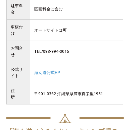
駐車料
区画料金に含む
金
車横付
オートサイトは可
け
お問合
TEL/098-994-0016
せ
公式サ
海ん道公式HP
イト
住
〒901-0362 沖縄県糸満市真栄里1931
所