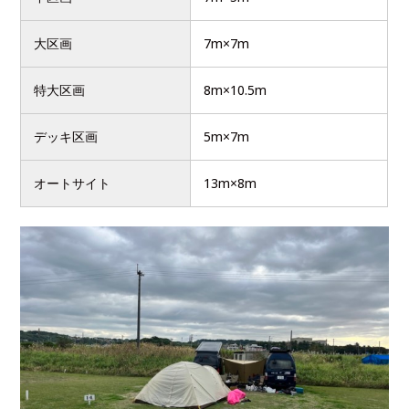
大区画
7m×7m
特大区画
8m×10.5m
デッキ区画
5m×7m
オートサイト
13m×8m