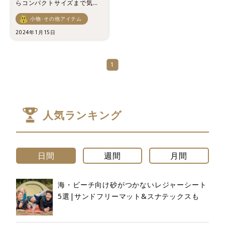
らコンパクトサイズまで気に
なる新作のアウトドアワゴン
小物･その他アイテム
（キャリーカート）を一挙紹
介！
2024年1月15日
1
人気ランキング
日間
週間
月間
海・ビーチ向け砂がつかないレジャーシート
5選|サンドフリーマット&スナテックスも