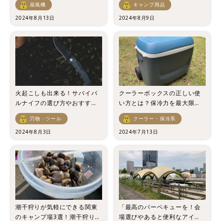
扇風機
キャンプ用品
2024年8月13日
2024年8月9日
火起こしも出来る！サバイバ
クーラーボックスの正しい使
ルナイフの選び方やおすすめ
い方とは？保冷力を最大限発
をご紹介！
揮させよう！
刃物・ツール
クーラー・保冷系
2024年8月3日
2024年7月13日
潮干狩りが気軽にできる関東
「最高のバーベキューを！会
のキャンプ場3選！潮干狩りの
場選びやあると便利なアイテ