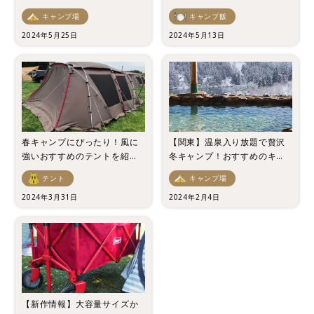
注意点やおすすめの道具もご
ムをご紹介！」
キャンプ場
キャンプ飯
紹介
2024年5月25日
2024年5月13日
春キャンプにぴったり！風に
【関東】温泉入り放題で贅沢
強いおすすめのテントを紹
冬キャンプ！おすすめのキャ
介！選び方や設営時の注意点
ンプ場6選！
テント
キャンプ場
も解説！
2024年3月31日
2024年2月4日
【新作情報】大容量サイズか