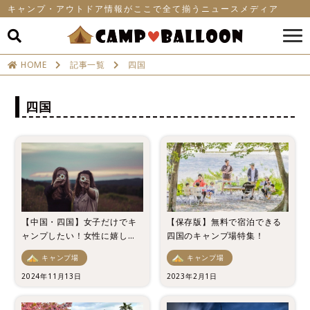
キャンプ・アウトドア情報がここで全て揃うニュースメディア
HOME
記事一覧
四国
四国
【中国・四国】女子だけでキ
【保存版】無料で宿泊できる
ャンプしたい！女性に嬉しい
四国のキャンプ場特集！
高規格のおすすめのキャンプ
キャンプ場
キャンプ場
場7選！
2024年11月13日
2023年2月1日