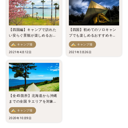
【四国編】キャンプで訪れた
【四国】初めてのソロキャン
い安らぐ景観が楽しめるおす
プでも楽しめるおすすめキャ
すめのキャンプ場7選
ンプ場5選
キャンプ場
キャンプ場
2021年4月12日
2021年3月26日
【全45箇所】北海道から沖縄
までの全国 9 エリアを対象と
した「キャンプ場ランキン
キャンプ場
グ」 を発表！
2020年10月9日