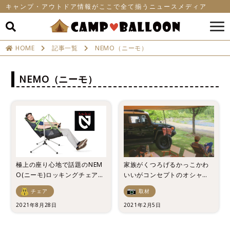
キャンプ・アウトドア情報がここで全て揃うニュースメディア
HOME
記事一覧
NEMO（ニーモ）
NEMO（ニーモ）
極上の座り心地で話題のNEM
家族がくつろげるかっこかわ
O(ニーモ)ロッキングチェアを
いいがコンセプトのオシャレ
徹底解説！
キャンパー「ナミ」さんに突
チェア
取材
撃取材！
2021年8月28日
2021年2月5日