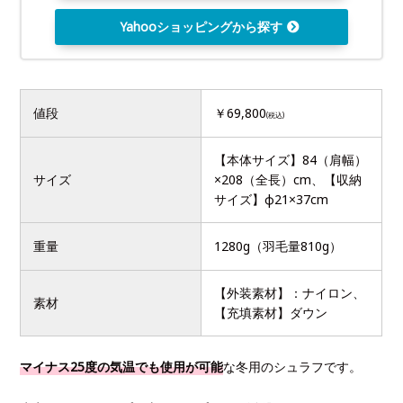
Yahooショッピングから探す
値段
￥69,800
(税込)
【本体サイズ】84（肩幅）
サイズ
×208（全長）cm、【収納
サイズ】φ21×37cm
重量
1280g（羽毛量810g）
【外装素材】：ナイロン、
素材
【充填素材】ダウン
マイナス25度の気温でも使用が可能
な冬用のシュラフです。