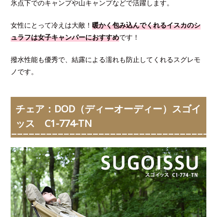
氷点下でのキャンプや山キャンプなどで活躍します。
女性にとって冷えは大敵！
暖かく包み込んでくれるイスカのシ
ュラフは女子キャンパーにおすすめ
です！
撥水性能も優秀で、結露による濡れも防止してくれるスグレモ
ノです。
チェア：DOD（ディーオーディー）スゴイ
ッス C1-774-TN