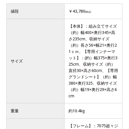
値段
￥43,780
(税込)
【本体】：組み立てサイズ
（約）幅400×奥行345×高
さ235cm、収納サイズ
（約）長さ56×幅21×奥行2
1ｃｍ、【専用インナーマ
ット】：(約）幅375×奥行3
サイズ
25cm、収納サイズ（約）
直径30×高さ60cm、【専用
グランドシート】（約）幅
380×奥行325、収納サイズ
（約）幅19×奥行29×高さ6
cm
重量
約10.4kg
【フレーム】：7075超々ジ