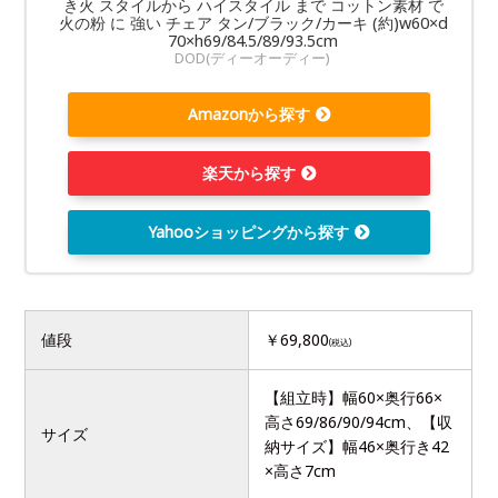
き火 スタイルから ハイスタイル まで コットン素材 で
火の粉 に 強い チェア タン/ブラック/カーキ (約)w60×d
70×h69/84.5/89/93.5cm
DOD(ディーオーディー)
Amazonから探す
楽天から探す
Yahooショッピングから探す
値段
￥69,800
(税込)
【組立時】幅60×奥行66×
高さ69/86/90/94cm、【収
サイズ
納サイズ】幅46×奥行き42
×高さ7cm