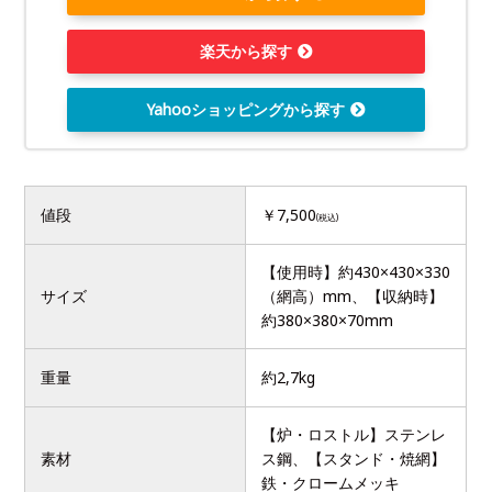
楽天から探す
Yahooショッピングから探す
値段
￥7,500
(税込)
【使用時】約430×430×330
サイズ
（網高）mm、【収納時】
約380×380×70mm
重量
約2,7kg
【炉・ロストル】ステンレ
素材
ス鋼、【スタンド・焼網】
鉄・クロームメッキ