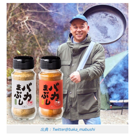
出典：Twitter@baka_mabushi