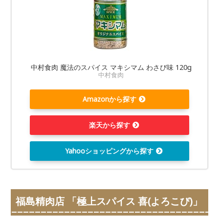
中村食肉 魔法のスパイス マキシマム わさび味 120g
中村食肉
Amazonから探す
楽天から探す
Yahooショッピングから探す
福島精肉店 「極上スパイス 喜(よろこび)」