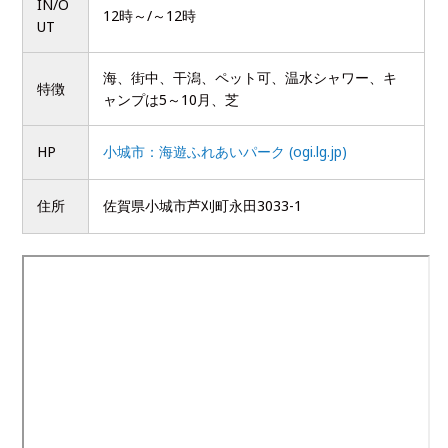
IN/O
12時～/～12時
UT
海、街中、干潟、ペット可、温水シャワー、キ
特徴
ャンプは5～10月、芝
HP
小城市：海遊ふれあいパーク (ogi.lg.jp)
住所
佐賀県小城市芦刈町永田3033-1