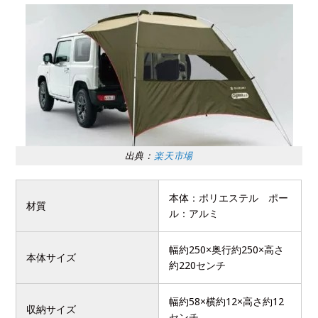
出典：
楽天市場
本体：ポリエステル ポー
材質
ル：アルミ
幅約250×奥行約250×高さ
本体サイズ
約220センチ
幅約58×横約12×高さ約12
収納サイズ
センチ