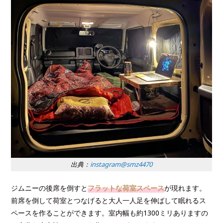
出典：
instagram@smz4470
ジムニーの後席を倒すと
フラットな荷室スペース
が現れます。
前席を倒して荷室とつなげると大人一人足を伸ばして眠れるス
ペースを作ることができます。室内幅も約1300ミリありますの