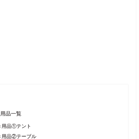
い用品一覧
き用品①テント
き用品②テーブル