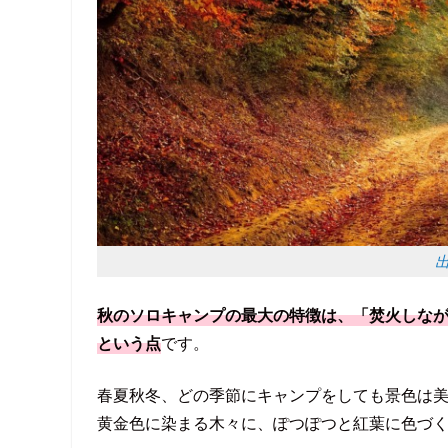
出
秋のソロキャンプの最大の特徴は、「焚火しな
という点
です。
春夏秋冬、どの季節にキャンプをしても景色は
黄金色に染まる木々に、ぽつぽつと紅葉に色づ