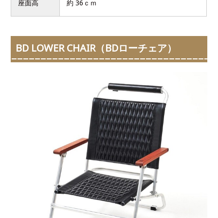
座面高
約 36ｃｍ
BD LOWER CHAIR（BDローチェア）