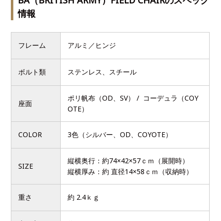
BA（BRITISH ARMY）FIELD CHAIRのスペック
情報
フレーム
アルミ／ヒンジ
ボルト類
ステンレス、スチール
ポリ帆布（OD、SV） / コーデュラ（COY
座面
OTE）
COLOR
3色（シルバー、OD、COYOTE）
縦横奥行：約74×42×57ｃｍ（展開時）
SIZE
縦横厚み：約 直径14×58ｃｍ（収納時）
重さ
約 2.4ｋｇ