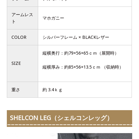
アームレス
マホガニー
ト
COLOR
シルバーフレーム × BLACKレザー
縦横奥行：約79×56×65ｃｍ（展開時）
SIZE
縦横厚み：約85×56×13.5ｃｍ （収納時）
重さ
約 3.4ｋｇ
SHELCON LEG（シェルコンレッグ）