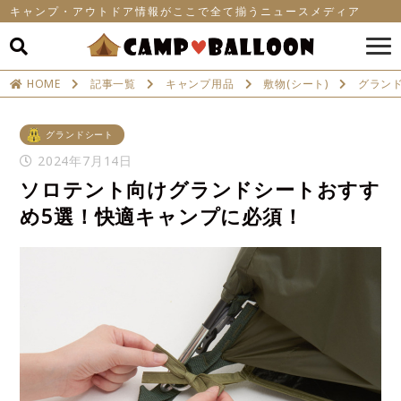
キャンプ・アウトドア情報がここで全て揃うニュースメディア
HOME
記事一覧
キャンプ用品
敷物(シート)
グラン
グランドシート
2024年7月14日
ソロテント向けグランドシートおすす
め5選！快適キャンプに必須！