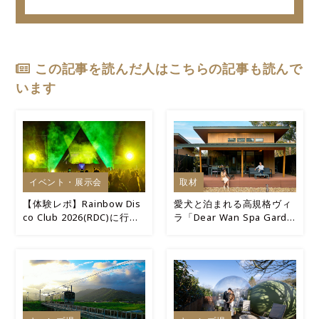
ごし方を紹介します！
決定版！
この記事を読んだ人はこちらの記事も読んで
います
イベント・展示会
取材
【体験レポ】Rainbow Dis
愛犬と泊まれる高規格ヴィ
co Club 2026(RDC)に行っ
ラ「Dear Wan Spa Garde
てきた！キャンプ×音楽フ
n」宿泊レポ
ェスの最高の週末