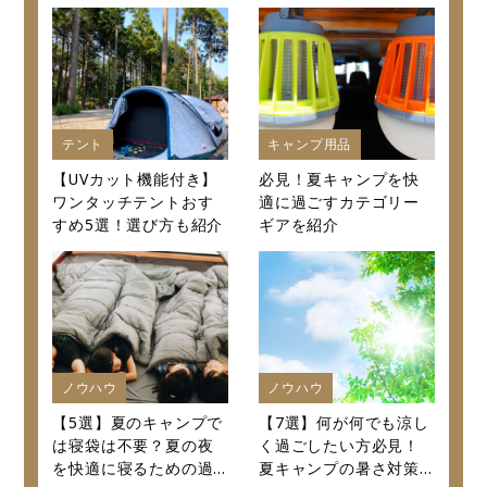
口コミから値段まで徹
底紹介～
テント
キャンプ用品
【UVカット機能付き】
必見！夏キャンプを快
ワンタッチテントおす
適に過ごすカテゴリー
すめ5選！選び方も紹介
ギアを紹介
ノウハウ
ノウハウ
【5選】夏のキャンプで
【7選】何が何でも涼し
は寝袋は不要？夏の夜
く過ごしたい方必見！
を快適に寝るための過
夏キャンプの暑さ対策