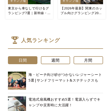
キャンプ場
キャンプ場
東京から車なしで行けるグ
【2026年最新】関東のカッ
ランピング7選｜新幹線・
プル向けグランピング20選
電車アクセス重視
｜2名1室“5万円前後”で泊
まれる
人気ランキング
日間
週間
月間
海・ビーチ向け砂がつかないレジャーシート
5選|サンドフリーマット&スナテックスも
電池式扇風機おすすめ5選！電源入らずでキ
ャンプや災害時に大活躍！