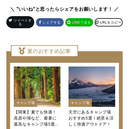
＼ "いいね"と思ったらシェアをお願いします！ ／
ツイートす
シェアする
LINEで送る
URLをコピー
る
夏のおすすめ記事
キャンプ場
キャンプ場
【関東】夏でも快適！
天空にあるキャンプ場
高原や湖など、避暑に
おすすめ5選！絶景＆涼
最高なキャンプ場5選～
しく快適アウトドア！