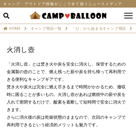
キャンプ・アウトドア情報がここで全て揃うニュースメディア
HOME
キャンプ用語一覧
「ひ」から始まるキャンプ用語
火消し壺
「火消し壺」とは焚き火や炭を安全に消火し、保管するための
金属製の壺のことで、燃え残った薪や炭を持ち帰って再利用で
きる便利なキャンプギアです。
焚き火や炭火は完全に燃え尽きるまで時間がかかるため、撤収
時に困ることが多いもの。火消し壺があれば燃焼中の薪や炭を
入れて密閉するだけで、酸素を遮断して短時間で安全に消火で
きます。
さらに消火後の炭は乾燥状態のままなので、次回のキャンプで
再利用できるという経済的メリットも魅力です。