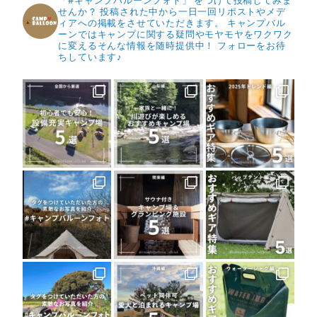
「#キャンプバルーンフォト」 をつけて投稿してみま
せんか？
投稿された中から一日一回リポストやメデ
ィアへの掲載をさせていただきます。
キャンプバル
ーンではキャンプに関する疑問やモヤモヤをワクワク
に変えるそんな情報を随時提供中！
フォローをお待
ちしています♪