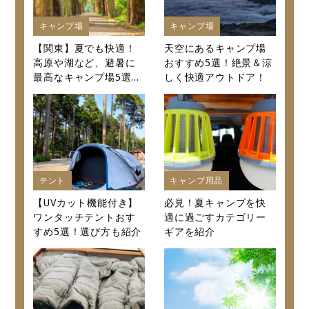
キャンプ場
キャンプ場
【関東】夏でも快適！
天空にあるキャンプ場
高原や湖など、避暑に
おすすめ5選！絶景＆涼
最高なキャンプ場5選～
しく快適アウトドア！
口コミから値段まで徹
底紹介～
テント
キャンプ用品
【UVカット機能付き】
必見！夏キャンプを快
ワンタッチテントおす
適に過ごすカテゴリー
すめ5選！選び方も紹介
ギアを紹介