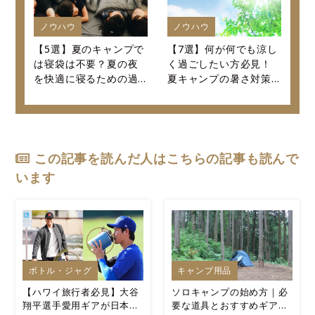
ノウハウ
ノウハウ
【5選】夏のキャンプで
【7選】何が何でも涼し
は寝袋は不要？夏の夜
く過ごしたい方必見！
を快適に寝るための過
夏キャンプの暑さ対策
ごし方を紹介します！
決定版！
この記事を読んだ人はこちらの記事も読んで
います
ボトル・ジャグ
キャンプ用品
【ハワイ旅行者必見】大谷
ソロキャンプの始め方｜必
翔平選手愛用ギアが日本よ
要な道具とおすすめギアを