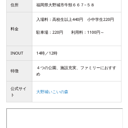
住所
福岡県大野城市牛頸６６７−５８
入場料：高校生以上440円 小中学生220円
料金
駐車場：220円 利用料：1100円～
INOUT
14時／12時
４つの公園、施設充実、ファミリーにおすす
特徴
め
公式サイ
大野城いこいの森
ト