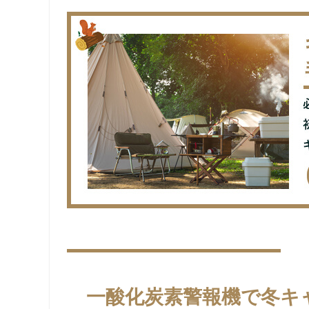
一酸化炭素警報機で冬キ