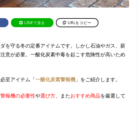
LINEで送る
URLをコピー
ラダを守る冬の定番アイテムです。しかし石油やガス、薪
は注意が必要。一酸化炭素中毒を起こす危険性が高いため
の必至アイテム「
一酸化炭素警報機
」をご紹介します。
素警報機の必要性
や
選び方
、また
おすすめ商品
を厳選して
。