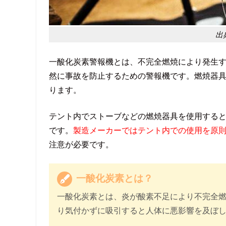
出
一酸化炭素警報機とは、不完全燃焼により発生す
然に事故を防止するための警報機です。燃焼器
ります。
テント内でストーブなどの燃焼器具を使用する
です。
製造メーカーではテント内での使用を原
注意が必要です。
一酸化炭素とは？
一酸化炭素とは、炎が酸素不足により不完全
り気付かずに吸引すると人体に悪影響を及ぼ