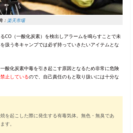
典：
楽天市場
るCO（一酸化炭素）を検出しアラームを鳴らすことで未
具を扱う冬キャンプでは必ず持っていきたいアイテムとな
と一酸化炭素中毒を引き起こす原因となるため非常に危険
則禁止している
ので、自己責任のもと取り扱いには十分な
燃焼を起こした際に発生する有毒気体。無色・無臭であ
します。