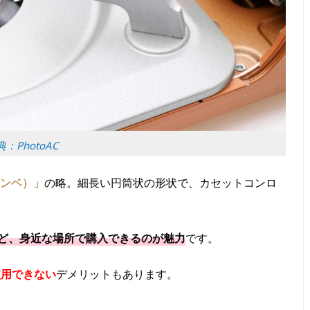
：PhotoAC
スボンベ）」
の略。細長い円筒状の形状で、カセットコンロ
など、身近な場所で購入できるのが魅力
です。
使用できない
デメリットもあります。