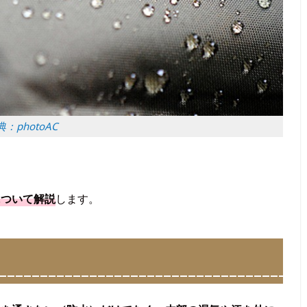
：photoAC
について解説
します。