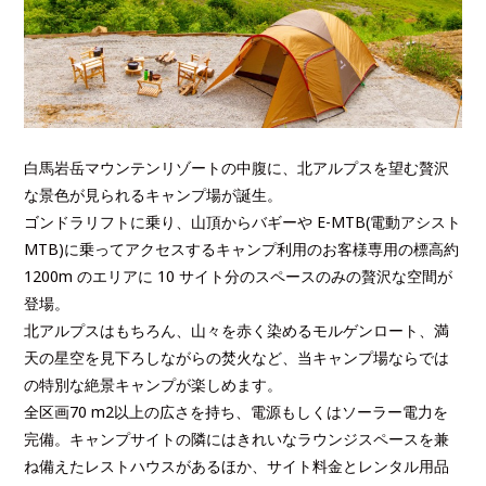
白馬岩岳マウンテンリゾートの中腹に、北アルプスを望む贅沢
な景色が見られるキャンプ場が誕生。
ゴンドラリフトに乗り、山頂からバギーや E-MTB(電動アシスト
MTB)に乗ってアクセスするキャンプ利用のお客様専用の標高約
1200m のエリアに 10 サイト分のスペースのみの贅沢な空間が
登場。
北アルプスはもちろん、山々を赤く染めるモルゲンロート、満
天の星空を見下ろしながらの焚火など、当キャンプ場ならでは
の特別な絶景キャンプが楽しめます。
全区画70 m2以上の広さを持ち、電源もしくはソーラー電力を
完備。キャンプサイトの隣にはきれいなラウンジスペースを兼
ね備えたレストハウスがあるほか、サイト料金とレンタル用品