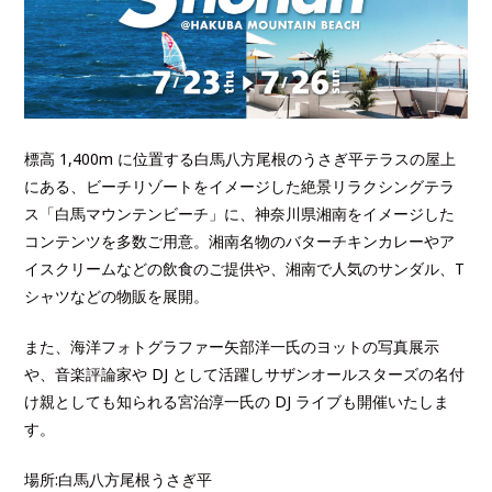
標高 1,400m に位置する白馬八方尾根のうさぎ平テラスの屋上
にある、ビーチリゾートをイメージした絶景リラクシングテラ
ス「白馬マウンテンビーチ」に、神奈川県湘南をイメージした
コンテンツを多数ご用意。湘南名物のバターチキンカレーやア
イスクリームなどの飲食のご提供や、湘南で人気のサンダル、T
シャツなどの物販を展開。
また、海洋フォトグラファー矢部洋一氏のヨットの写真展示
や、音楽評論家や DJ として活躍しサザンオールスターズの名付
け親としても知られる宮治淳一氏の DJ ライブも開催いたしま
す。
場所:白馬八方尾根うさぎ平