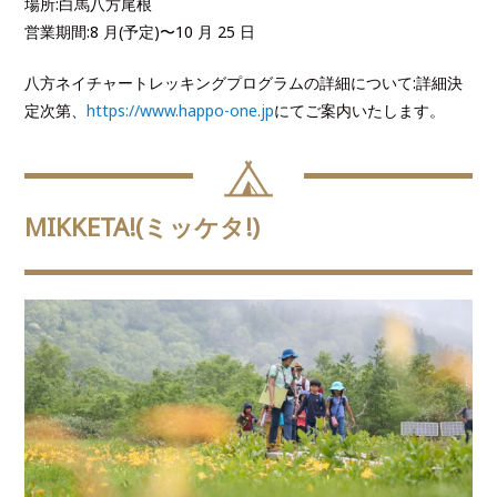
場所:白馬八方尾根
営業期間:8 月(予定)〜10 月 25 日
八方ネイチャートレッキングプログラムの詳細について:詳細決
定次第、
https://www.happo-one.jp
にてご案内いたします。
MIKKETA!(ミッケタ!)