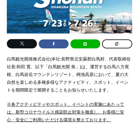
白馬観光開発株式会社(本社:⻑野県北安曇郡白馬村、代表取締役
社⻑:和田 寛、以下「白馬観光開 発」)は、運営する白馬八方尾
根、白馬岩岳マウンテンリゾート、栂池高原において、夏の大
自然を楽しめる多種多様なアクティビティ、スポット、イベン
トを期間限定で展開することをお知らせいたします。
※各アクティビティやスポット、イベントの実施にあたって
は、新型コロナウイルス感染防止対策を徹底し、お客様に安
心・安全にご利用いただける環境を整えております。