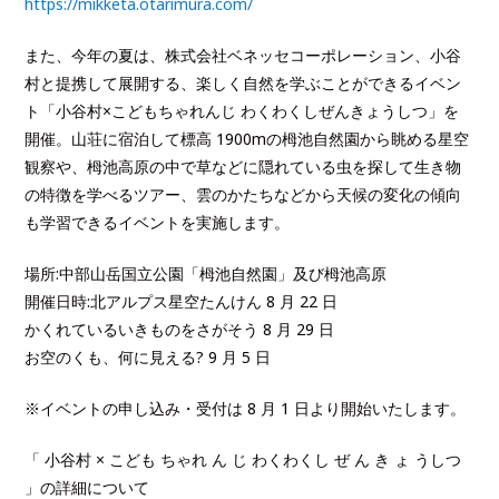
https://mikketa.otarimura.com/
また、今年の夏は、株式会社ベネッセコーポレーション、小谷
村と提携して展開する、楽しく自然を学ぶことができるイベン
ト「小谷村×こどもちゃれんじ わくわくしぜんきょうしつ」を
開催。山荘に宿泊して標高 1900mの栂池自然園から眺める星空
観察や、栂池高原の中で草などに隠れている虫を探して生き物
の特徴を学べるツアー、雲のかたちなどから天候の変化の傾向
も学習できるイベントを実施します。
場所:中部山岳国立公園「栂池自然園」及び栂池高原
開催日時:北アルプス星空たんけん 8 月 22 日
かくれているいきものをさがそう 8 月 29 日
お空のくも、何に見える? 9 月 5 日
※イベントの申し込み・受付は 8 月 1 日より開始いたします。
「 小谷村 × こども ちゃれ ん じ わくわくし ぜ ん き ょ うしつ
」の詳細について