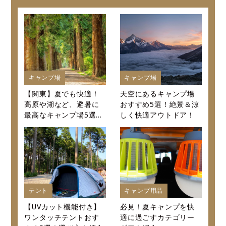
キャンプ場
キャンプ場
【関東】夏でも快適！
天空にあるキャンプ場
高原や湖など、避暑に
おすすめ5選！絶景＆涼
最高なキャンプ場5選～
しく快適アウトドア！
口コミから値段まで徹
底紹介～
テント
キャンプ用品
【UVカット機能付き】
必見！夏キャンプを快
ワンタッチテントおす
適に過ごすカテゴリー