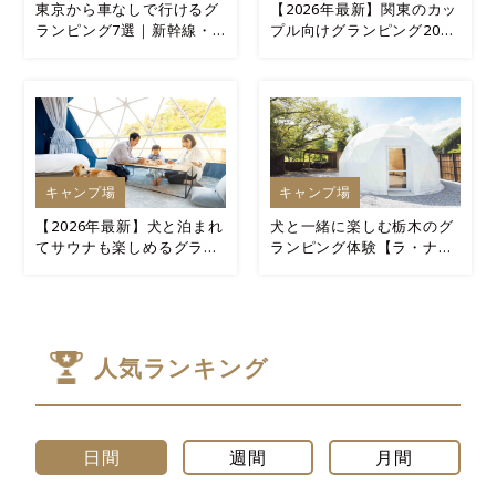
東京から車なしで行けるグ
【2026年最新】関東のカッ
ランピング7選｜新幹線・
プル向けグランピング20選
電車アクセス重視
｜2名1室“5万円前後”で泊
まれる
キャンプ場
キャンプ場
【2026年最新】犬と泊まれ
犬と一緒に楽しむ栃木のグ
てサウナも楽しめるグラン
ランピング体験【ラ・ナチ
ピングおすすめ14選
ュール宿泊記】
人気ランキング
日間
週間
月間