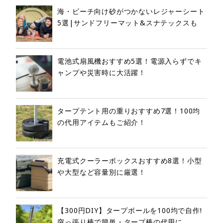
海・ビーチ向け砂がつかないレジャーシート
5選|サンドフリーマット&スナテックスも
電池式扇風機おすすめ5選！電源入らずでキ
ャンプや災害時に大活躍！
タープテント用の重りおすすめ7選！100均
の代用アイテムもご紹介！
充電式クーラーボックスおすすめ8選！小型
や大型など容量別に厳選！
【300円DIY】タープポールを100均で自作!
突っ張り棒で簡単・タープ棒の代用に