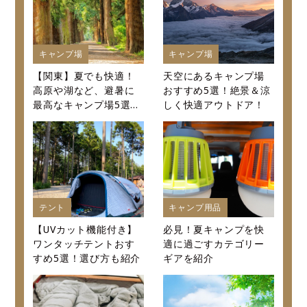
キャンプ場
キャンプ場
【関東】夏でも快適！
天空にあるキャンプ場
高原や湖など、避暑に
おすすめ5選！絶景＆涼
最高なキャンプ場5選～
しく快適アウトドア！
口コミから値段まで徹
底紹介～
テント
キャンプ用品
【UVカット機能付き】
必見！夏キャンプを快
ワンタッチテントおす
適に過ごすカテゴリー
すめ5選！選び方も紹介
ギアを紹介