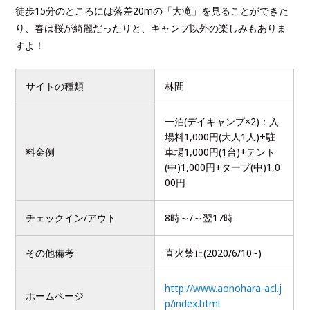
徒歩15分のところには落差20mの「大滝」を見ることができた
り、春は桜が綺麗だったりと、キャンプ以外の楽しみもありま
すよ！
サイトの種類
林間
一泊(デイキャンプ×2)：入
場料1,000円(大人1人)+駐
料金例
車場1,000円(1台)+テント
(中)1,000円+タープ(中)1,0
00円
チェックイン/アウト
8時～/～翌17時
その他備考
直火禁止(2020/6/10~)
http://www.aonohara-acl.j
ホームページ
p/index.html