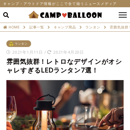
キャンプ・アウトドア情報がここで全て揃うニュースメディア
HOME
記事一覧
キャンプ用品
ランタン
雰囲気抜群
ランタン
2021年1月11日
/
2021年4月20日
雰囲気抜群！レトロなデザインがオシ
ャレすぎるLEDランタン7選！