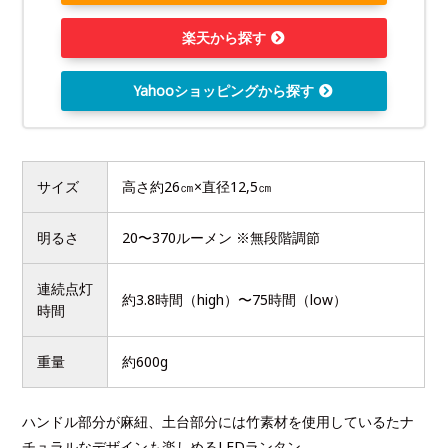
楽天から探す
Yahooショッピングから探す
サイズ
高さ約26㎝×直径12,5㎝
明るさ
20〜370ルーメン ※無段階調節
連続点灯
約3.8時間（high）〜75時間（low）
時間
重量
約600g
ハンドル部分が麻紐、土台部分には竹素材を使用しているたナ
チュラルなデザインも楽しめるLEDランタン。