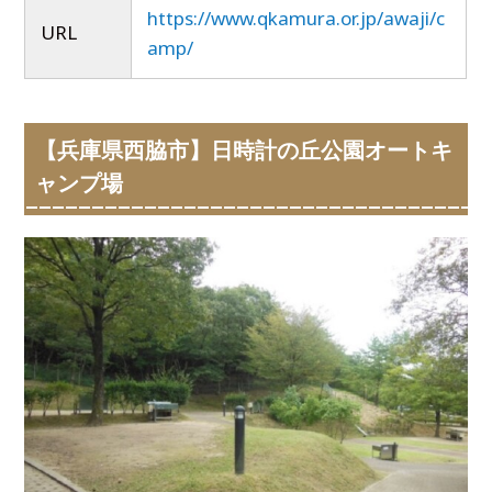
https://www.qkamura.or.jp/awaji/c
URL
amp/
【兵庫県西脇市】日時計の丘公園オートキ
ャンプ場