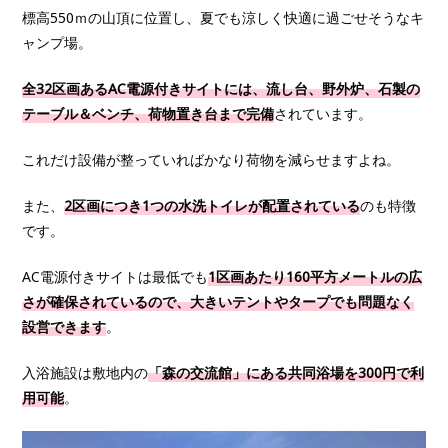
標高550ｍの山頂に位置し、夏でも涼しく快適に過ごせそうなキ
ャンプ場。
全32区画あるAC電源付きサイトには、流し台、野外炉、石製の
テーブル＆ベンチ、荷物置き台まで完備
されています。
これだけ設備が整っていればかなり荷物を減らせますよね。
また、
2区画につき1つの水洗トイレが配置されている
のも特徴
です。
AC電源付きサイトは最低でも
1区画あたり160平方メートルの広
さが確保されているので、大きいテントやタープでも問題なく
設営できます
。
入浴施設は敷地内の
「森の交流館」にある共同浴場を300円で利
用可能
。