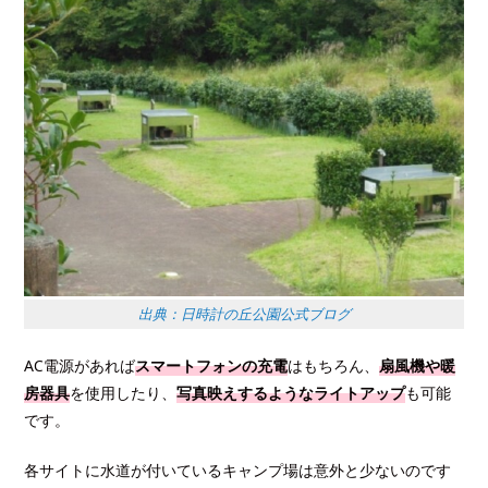
出典：日時計の丘公園公式ブログ
AC電源があれば
スマートフォンの充電
はもちろん、
扇風機や暖
房器具
を使用したり、
写真映えするようなライトアップ
も可能
です。
各サイトに水道が付いているキャンプ場は意外と少ないのです