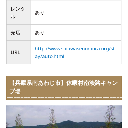
レンタ
あり
ル
売店
あり
http://www.shiawasenomura.org/st
URL
ay/auto.html
【兵庫県南あわじ市】休暇村南淡路キャン
プ場