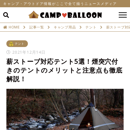
キャンプ・アウトドア情報がここで全て揃うニュースメディア
HOME
記事一覧
キャンプ用品
テント
薪ストーブ対
テント
2021年12月14日
薪ストーブ対応テント5選！煙突穴付
きのテントのメリットと注意点も徹底
解説！