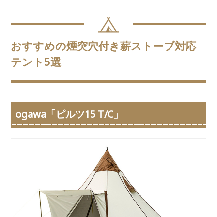
おすすめの煙突穴付き薪ストーブ対応
テント5選
ogawa「ピルツ15 T/C」