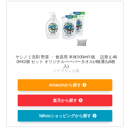
ヤシノミ洗剤 野菜 ・ 食器用 本体500ml1個、 詰替え48
0ml2個 セット オリジナルペーパータオル(4枚重ね8枚
入)
ノーブランド品
Amazonから探す
楽天から探す
Yahooショッピングから探す