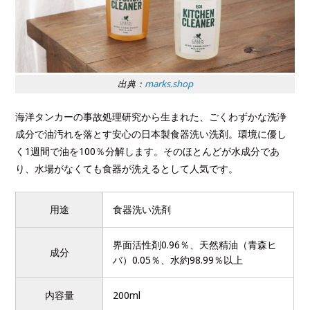
出典：
marks.shop
海洋タンカーの事故処理研究から生まれた、ごくわずかな洗浄
成分で油汚れを落とす安心の日本製食器洗い洗剤。環境に優し
く1週間で油を100％分解します。そのほとんどが水成分であ
り、水場がなくても食器が洗えるとして人気です。
用途
食器洗い洗剤
界面活性剤0.96％、天然精油（青森ヒ
成分
バ）0.05％、水約98.99％以上
内容量
200ml