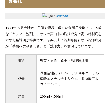
食器用
出典：
Amazon
1971年の発売以来、手肌や環境に優しい食器用洗剤として有名
な「ヤシノミ洗剤」。ヤシの実由来の洗浄成分で高い精製度を
示す無色透明が特徴です。必要以上に洗剤を使わない洗浄成分
が「手肌へのやさしさ」と「洗浄力」を実現しています。
用途
野菜・果物・食器・調理器具用
界面活性剤（16％、アルキルエーテル
成分
硫酸エステルナトリウム、脂肪酸アル
カノールアミド）
容量
200ml・500ml