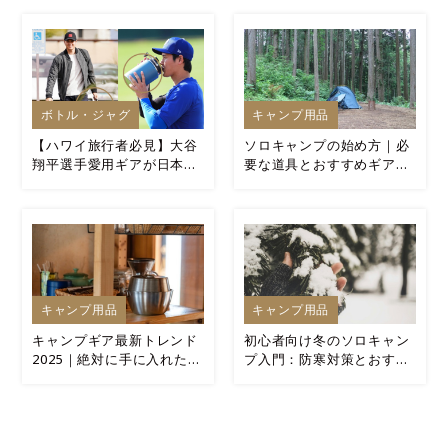
ボトル・ジャグ
キャンプ用品
【ハワイ旅行者必見】大谷
ソロキャンプの始め方｜必
翔平選手愛用ギアが日本よ
要な道具とおすすめギアを
り安く買える！アラモアナ
厳選紹介
センターの直営店レポ
キャンプ用品
キャンプ用品
キャンプギア最新トレンド
初心者向け冬のソロキャン
2025｜絶対に手に入れたい
プ入門：防寒対策とおすす
注目アイテム10選
めアイテム7選！