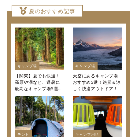
夏のおすすめ記事
キャンプ場
キャンプ場
【関東】夏でも快適！
天空にあるキャンプ場
高原や湖など、避暑に
おすすめ5選！絶景＆涼
最高なキャンプ場5選～
しく快適アウトドア！
口コミから値段まで徹
底紹介～
テント
キャンプ用品