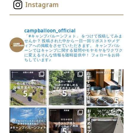
Instagram
campballoon_official
「#キャンプバルーンフォト」 をつけて投稿してみま
せんか？
投稿された中から一日一回リポストやメデ
ィアへの掲載をさせていただきます。
キャンプバル
ーンではキャンプに関する疑問やモヤモヤをワクワク
に変えるそんな情報を随時提供中！
フォローをお待
ちしています♪