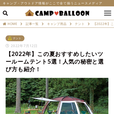
キャンプ・アウトドア情報がここで全て揃うニュースメディア
HOME
記事一覧
キャンプ用品
テント
【2022年
テント
2022年7月12日
【2022年】この夏おすすめしたいツ
ールームテント5選！人気の秘密と選
び方も紹介！