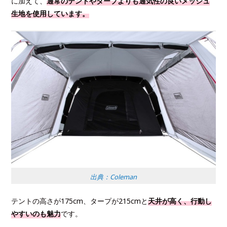
に加えて、
通常のテントやタープよりも通気性の良いメッシュ
生地を使用しています。
出典：Coleman
テントの高さが175cm、タープが215cmと
天井が高く、行動し
やすいのも魅力
です。