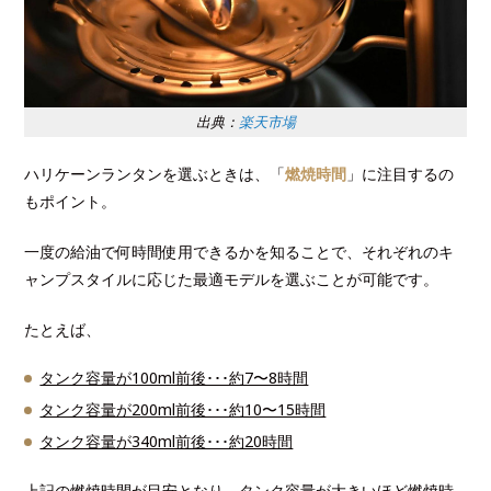
出典：
楽天市場
ハリケーンランタンを選ぶときは、「
燃焼時間
」に注目するの
もポイント。
一度の給油で何時間使用できるかを知ることで、それぞれのキ
ャンプスタイルに応じた最適モデルを選ぶことが可能です。
たとえば、
タンク容量が100ml前後･･･約7〜8時間
タンク容量が200ml前後･･･約10〜15時間
タンク容量が340ml前後･･･約20時間
上記の燃焼時間が目安となり、タンク容量が大きいほど燃焼時