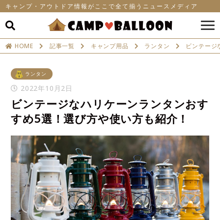
キャンプ・アウトドア情報がここで全て揃うニュースメディア
HOME
記事一覧
キャンプ用品
ランタン
ビンテージ
ランタン
2022年10月2日
ビンテージなハリケーンランタンおす
すめ5選！選び方や使い方も紹介！