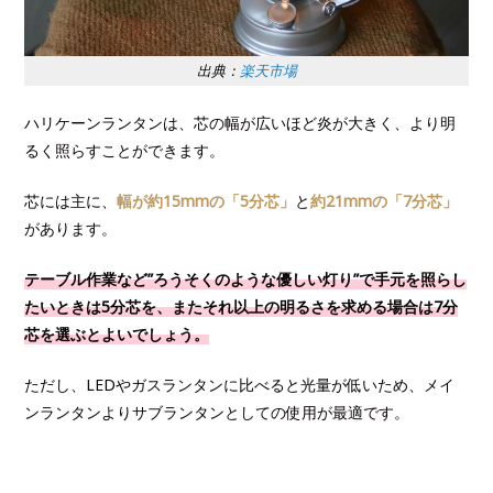
出典：
楽天市場
ハリケーンランタンは、芯の幅が広いほど炎が大きく、より明
るく照らすことができます。
芯には主に、
幅が約15mmの「5分芯」
と
約21mmの「7分芯」
があります。
テーブル作業など”ろうそくのような優しい灯り”で手元を照らし
たいときは5分芯を、またそれ以上の明るさを求める場合は7分
芯を選ぶとよいでしょう。
ただし、LEDやガスランタンに比べると光量が低いため、メイ
ンランタンよりサブランタンとしての使用が最適です。