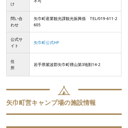
不可
け
問い合
矢巾町産業観光課観光振興係 TEL/019-611-2
わせ
605
公式サ
矢巾町公式HP
イト
住
岩手県紫波郡矢巾町煙山第3地割14-2
所
矢巾町営キャンプ場の施設情報