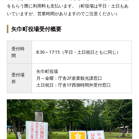
をもらう際に利用料も支払います。（町役場は平日・土日もあ
いていますが、営業時間がありますのでご注意ください）
矢巾町役場受付概要
受付時
8:30～17:15（平日・土日祝日ともに同じ）
間
矢巾町役場
受付場
月～金曜：庁舎2F産業観光課窓口
所
土日祝日：庁舎1F西側時間外受付窓口