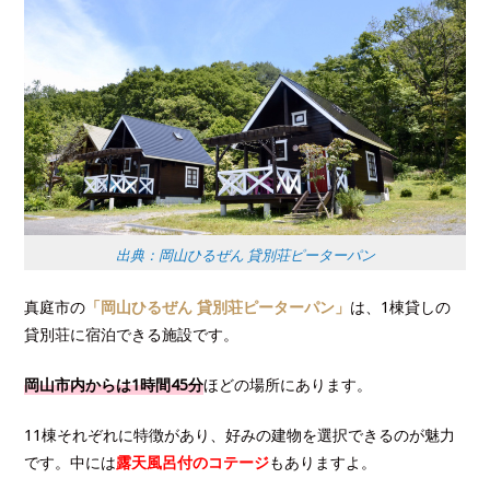
出典：岡山ひるぜん 貸別荘ピーターパン
真庭市の
「岡山ひるぜん 貸別荘ピーターパン」
は、1棟貸しの
貸別荘に宿泊できる施設です。
岡山市内からは1時間45分
ほどの場所にあります。
11棟それぞれに特徴があり、好みの建物を選択できるのが魅力
です。中には
露天風呂付のコテージ
もありますよ。