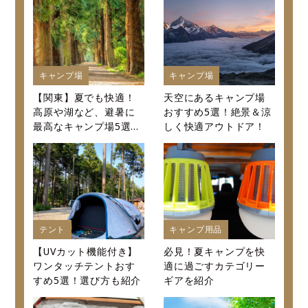
キャンプ場
キャンプ場
【関東】夏でも快適！
天空にあるキャンプ場
高原や湖など、避暑に
おすすめ5選！絶景＆涼
最高なキャンプ場5選～
しく快適アウトドア！
口コミから値段まで徹
底紹介～
テント
キャンプ用品
【UVカット機能付き】
必見！夏キャンプを快
ワンタッチテントおす
適に過ごすカテゴリー
すめ5選！選び方も紹介
ギアを紹介