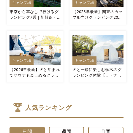
キャンプ場
キャンプ場
東京から車なしで行けるグ
【2026年最新】関東のカッ
ランピング7選｜新幹線・
プル向けグランピング20選
電車アクセス重視
｜2名1室“5万円前後”で泊
まれる
キャンプ場
キャンプ場
【2026年最新】犬と泊まれ
犬と一緒に楽しむ栃木のグ
てサウナも楽しめるグラン
ランピング体験【ラ・ナチ
ピングおすすめ14選
ュール宿泊記】
人気ランキング
日間
週間
月間