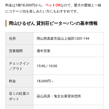
料金は1棟18,000円から。
ペットOK
なので、愛犬や愛猫と一緒
にコテージ泊を楽しみたい方にもおすすめです。
岡山ひるぜん 貸別荘ピーターパンの基本情報
住所
岡山県真庭市蒜山上福田1205-144
営業期間
通年営業
チェックイン
15:00／10:00
／アウト
料金
18,000円～
近くの紅葉ス
蒜山高原・鬼女台展望休憩所
ポット