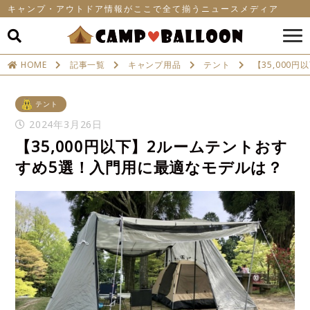
キャンプ・アウトドア情報がここで全て揃うニュースメディア
HOME
記事一覧
キャンプ用品
テント
【35,000
テント
2024年3月26日
【35,000円以下】2ルームテントおす
すめ5選！入門用に最適なモデルは？