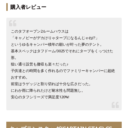
購入者レビュー
このタフオープン2ルームハウスは
「キャノピーがデカけりゃタープになるんじゃね!?」
というゆるキャンパー積年の願いが叶った夢のテント。
基本スペックはタフドーム/3025でそれにタープをくっつけた
形。
狙い通り設営も撤収も楽々だった♪
子供達との時間を多く作れるのでファミリーキャンパーに超絶
おすすめ。
前室はラゲッジと割り切れば十分な広さだった。
にわか雨に降られたけど耐水性も問題無し。
安心のタフシリーズで満足度120%!