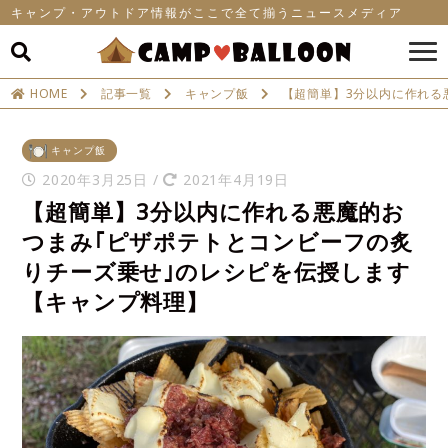
キャンプ・アウトドア情報がここで全て揃うニュースメディア
HOME
記事一覧
キャンプ飯
【超簡単】3分以内に作れる
キャンプ飯
2020年3月25日
/
2021年4月19日
【超簡単】3分以内に作れる悪魔的お
つまみ｢ピザポテトとコンビーフの炙
りチーズ乗せ｣のレシピを伝授します
【キャンプ料理】