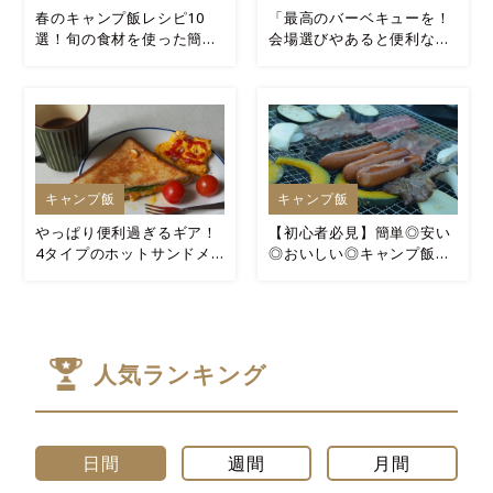
春のキャンプ飯レシピ10
「最高のバーベキューを！
選！旬の食材を使った簡単
会場選びやあると便利なア
＆絶品アウトドア料理
イテムをご紹介！」
キャンプ飯
キャンプ飯
やっぱり便利過ぎるギア！
【初心者必見】簡単◎安い
4タイプのホットサンドメ
◎おいしい◎キャンプ飯７
ーカーの比較レビュー
選！
人気ランキング
日間
週間
月間