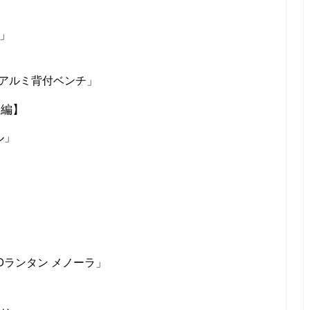
タ」
クス アルミ背付ベンチ」
ア編】
ル」
EDランタン メノーラ」